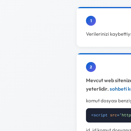
1
Verilerinizi kaybetti
2
Mevcut web sitenize
yeterlidir.
sohbeti k
komut dosyası benzi
<script
src
=
'
http
id, id komut dosyanız