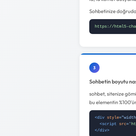
Sohbetinize doğrudan
https://html5-cha
3
Sohbetin boyutu nası
sohbet, sitenize gömü
bu elementin %100'ü
<div
style
=
"width
<script
src
=
'
ht
</div>