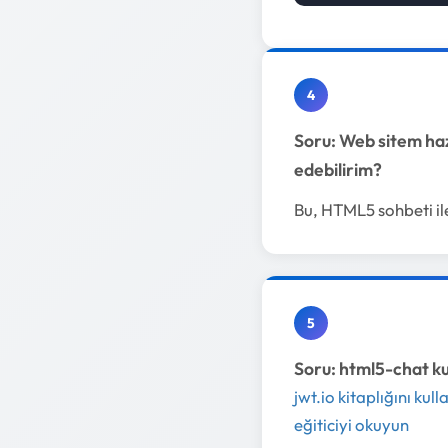
4
Soru: Web sitem haz
edebilirim?
Bu, HTML5 sohbeti i
5
Soru: html5-chat kul
jwt.io kitaplığını kull
eğiticiyi okuyun