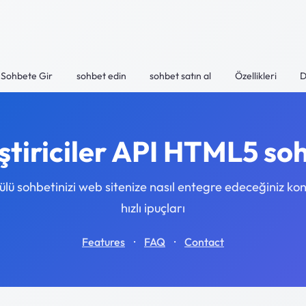
Sohbete Gir
sohbet edin
sohbet satın al
Özellikleri
D
ştiriciler API HTML5 so
lü sohbetinizi web sitenize nasıl entegre edeceğiniz k
hızlı ipuçları
·
·
Features
FAQ
Contact