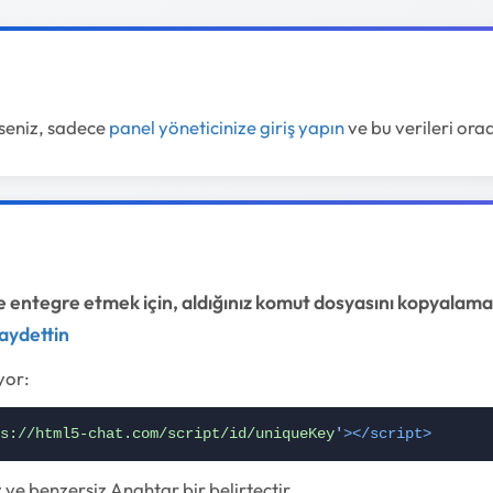
yseniz, sadece
panel yöneticinize giriş yapın
ve bu verileri orad
 entegre etmek için, aldığınız komut dosyasını kopyalama
aydettin
yor:
s://html5-chat.com/script/id/uniqueKey
'
></script>
 ve benzersiz Anahtar bir belirteçtir.