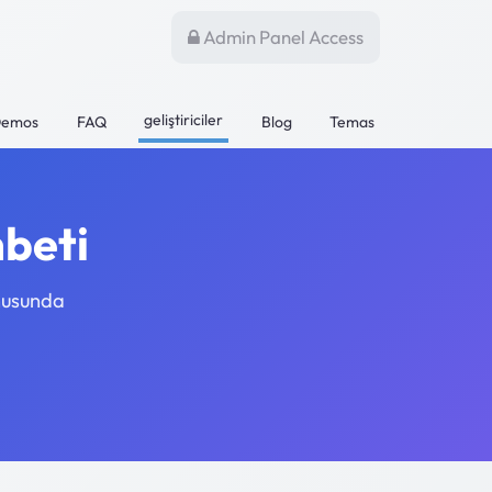
Admin Panel Access
geliştiriciler
emos
FAQ
Blog
Temas
hbeti
onusunda