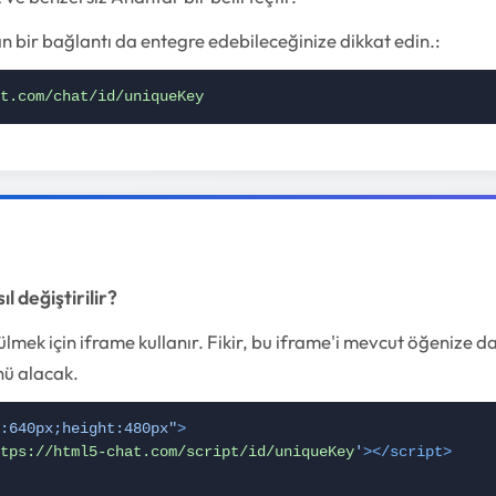
 bir bağlantı da entegre edebileceğinize dikkat edin.:
t.com/chat/id/uniqueKey
l değiştirilir?
lmek için iframe kullanır. Fikir, bu iframe'i mevcut öğenize da
nü alacak.
:640px;height:480px"
>
tps://html5-chat.com/script/id/uniqueKey
'
></script>