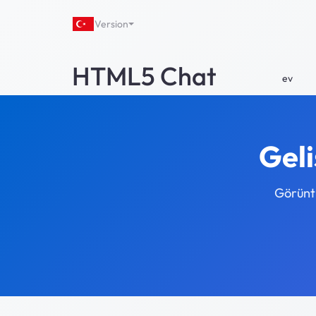
Version
HTML5 Chat
ev
Geli
Görüntü